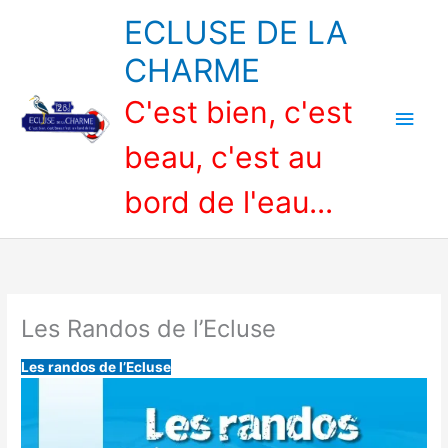
Aller
ECLUSE DE LA
au
contenu
CHARME
C'est bien, c'est
Men
beau, c'est au
princ
bord de l'eau...
Les Randos de l’Ecluse
Les randos de l’Ecluse