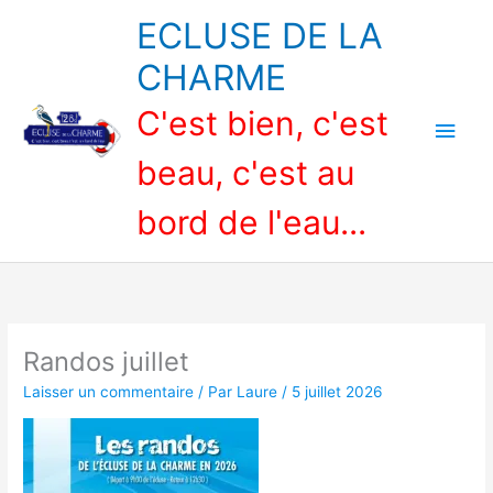
Aller
ECLUSE DE LA
au
contenu
CHARME
C'est bien, c'est
Men
beau, c'est au
princ
bord de l'eau...
Randos juillet
Laisser un commentaire
/ Par
Laure
/
5 juillet 2026