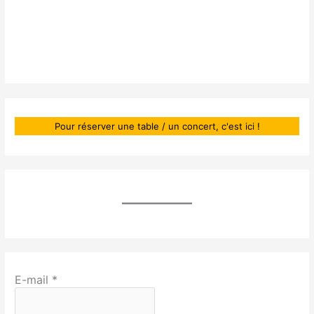
mercredi et jeudi sur réservation
Concerts inclus repas tous les vendredis et samedis soirs
.
Fermé les lundis.
Pour réserver une table / un concert, c'est ici !
E-mail
*