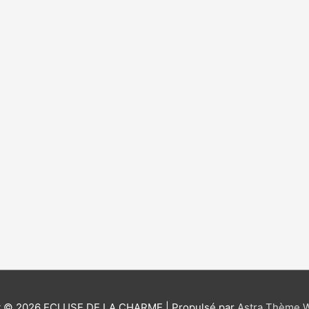
t © 2026
ECLUSE DE LA CHARME
| Propulsé par
Astra Thème 