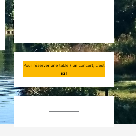
Concerts inclus repas tous les
vendredis et samedis soirs
.
Fermé les lundis.
Pour réserver une table / un concert, c'est
ici !