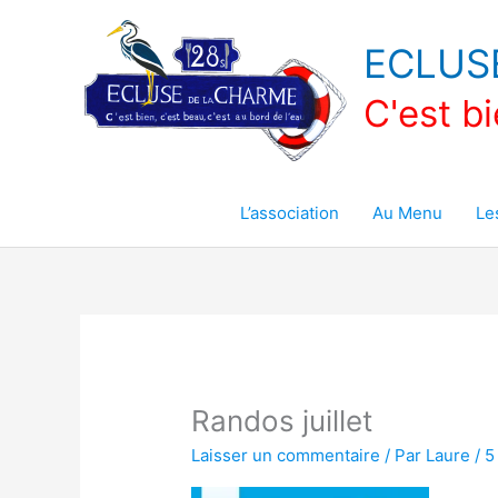
Aller
au
ECLUS
contenu
C'est bi
L’association
Au Menu
Le
Randos juillet
Laisser un commentaire
/ Par
Laure
/
5